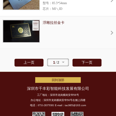
型号：85.5*54mm
于你的尊贵
芯片：MI＼ID
使用场所：酒店、会所
生产方式：立体银标银丝卡 无上尊贵，让您
浮雕拉丝金卡
感受爱卡的真肤之感，应用金标更好表现卡
的层次感让更个卡上升更高的尊贵
1
/
2
上一页
下一页
回到顶部
深圳市千丰彩智能科技发展有限公司
工厂地址：深圳市龙岗横岗安华56号
办公地址：深圳市龙岗横岗安华56号右侧上四楼
电话：0755-28379381
E-mail：tac985@163.com