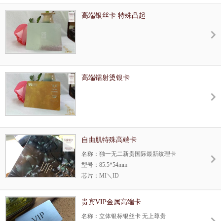
生产方式：专属定制
工艺：股权时代品质要求高，类似卡的权
高端银丝卡 特殊凸起
重，双重功能，在制作工艺应该千丰彩镭射
材料，能过特殊印刷加特种工艺，体现会拉
丝镭射上档效果，完美表现出股权的尊贵和
权威。
高端镭射烫银卡
自由肌特殊高端卡
名称：独一无二新贵国际最新纹理卡
型号：85.5*54mm
芯片：MI＼ID
使用场所：酒店、会所
生产方式：独一无二新贵国际最新纹理卡，
贵宾VIP金属高端卡
应用国际最新工艺处理技术，产生特殊肌理
名称：立体银标银丝卡 无上尊贵
效果，让每张卡都是独一无二，让您感受属