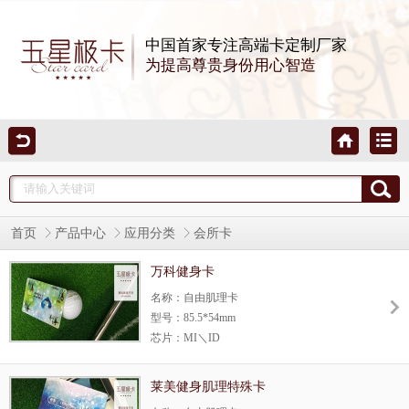
中国首家专注高端卡定制厂家
为提高尊贵身份用心智造
首页
产品中心
应用分类
会所卡
万科健身卡
名称：自由肌理卡
型号：85.5*54mm
芯片：MI＼ID
使用场所：酒店、会所
生产方式：自由肌纹理卡，为千丰彩五星极
莱美健身肌理特殊卡
卡独有工艺，每一张都不相同，做尊贵都是