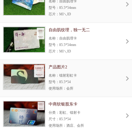
名称：自由肌理卡
独一无二。
型号：85.5*54mm
芯片：MI＼ID
使用场所：酒店、会所
生产方式：自由肌纹理卡，为千丰彩五星极
自由肌纹理，独一无二
卡独有工艺，每一张都不相同，做尊贵都是
名称：自由肌理卡
独一无 二。
型号：85.5*54mm
芯片：MI＼ID
使用场所：酒店、会所
生产方式：自由肌纹理卡，为千丰彩五星极
产品图片2
卡独有工艺，每一张都不相同，做尊贵都是
名称：镭射彩虹卡
独一无二。
型号：85.5*54
使用场所：会所
生产方式：定制
工艺：此卡采用我司独有镭射彩虹料丝印黑
中商软银股东卡
磨砂而成，看上去是四色印刷，其实不然，
分类：彩虹、镭射卡
颜色相比四色印刷更加透亮! 带给我们视觉
尺寸：85.5*54
冲击，超越终极客户的想像！可做整版镭射
使用场所：酒店、会所
或局部镭射效果。