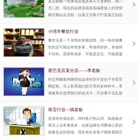
真定制唯一性体现在他具有不可复制性，独一
无二的，现在的品牌店或是高端星级上的营销
模式都以会员制，以真正为客户打造真正的品
牌才是真理的，客户体验到的是唯一的，也是
不可复制的，这就是千丰彩专业定制的不同魅
小绵羊餐饮行业
力所在。 真正定制出属于客户的品牌，能把客
餐饮业是一个永恒的发展趋势，同一条街做餐
户的品牌引领给消费者，千丰彩一直在努力打
饮的店可能会有很多家，有做得好的，有做得
造出属于客户自己的品牌，高大姐来自新疆，
不好的。原因有很多，可能是定位，可能是服
从事做脊椎健康美容事业，高大姐健康美容所
务，可能是厨艺，宣传不到位的关系。
接触的客户都是高端，高大姐在细节方面一直
是注重是高端这块的， 大到小细节都是自己一
星巴克店某分店——李老板
一跟进的，高大姐的脊椎美容事业所用的
经过和顾客闲聊得知这张特别卡是在千丰彩官
网定制，马上联系我们给它寄好多种样卡，李
老板再次使用我们的会员卡，不但看不见乱放
的现象，对店的形象也提上去了，顾客拿出去
也特别有面子，都纷纷收藏起来，而好的咖啡
珠宝行业—钱老板
讲究是如何品：有价值卡就如同咖啡一样，越
是很有价值化的，得到客户的认同，钱老板在
收藏越体现这张卡的身份，体现收藏者的尊
珠宝上业务量更多，自家品牌在消费者心里的
贵！
形象也达到高端，现在有好多客户都抢着跟它