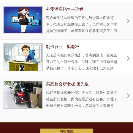
生意，现在钱老板只跟我厂家合作，一出 新
品，马上要样品介绍客户，一直在保持合作中
外贸酒店销售—珍妮
千丰彩只为您用芯定制特殊，与众不同，能符
客户看见这些特殊的工艺也纷纷慕名而来订
合您身份，展现您产品的特殊。
单，把酒店的级别提上去了，也同时让客户觉
得特别有面子，就牢牢锁住顾客不再扔了，而
让客户以它收藏为价值，也让客户想联系您
时，一拿出卡就对您的印象是高端而感到有身
制卡行业—梁老板
份，而再次有回头率了，千丰彩工艺特殊卡让
无论是高档的娱乐场所，尊贵的酒店、都完全
顾客看见就有收藏的价值了，是一张商用的价
可以定制出符合气质、品味，现在业订单量超
值品牌卡，您值得拥有，让您体现不同的价值
乎我想像了，非常开心，现高端卡已为喜莱
观。
登、七天连锁等等上百家品牌娱乐、酒店使
用，以前合作的老顾客都是跟我定制高端卡，
某高档会所老板 唐先生
客流量也回来，还带来不错的利润，让我对制
现在营销模式开始使用会员制。唐先生是某高
卡行业又重新燃起了信心。
档会所的老板，因为在经历过有些客户办理了
会员卡也只是随手一放，总是弄丢经常来补
办，用过一期之后不再续办会员等等的苦逼阶
段，让唐先生苦恼不已，后来发动了员工在网
上查找专业制卡公司，在我们官网了解到我们
特殊的工艺，并且能根据企业形象制定卡的工
回到顶部