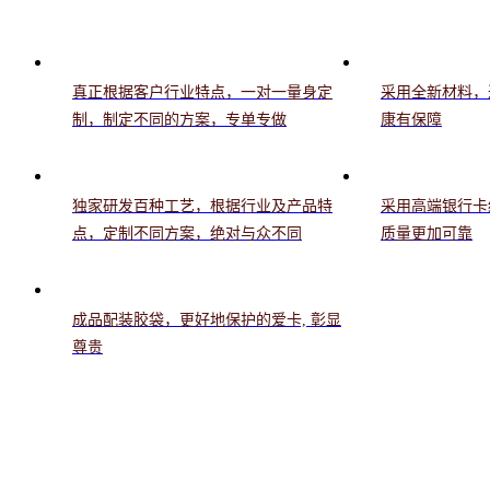
真正根据客户行业特点，一对一量身定
采用全新材料，
制，制定不同的方案，专单专做
康有保障
独家研发百种工艺，根据行业及产品特
采用高端银行卡
点，定制不同方案，绝对与众不同
质量更加可靠
成品配装胶袋，更好地保护的爱卡, 彰显
尊贵