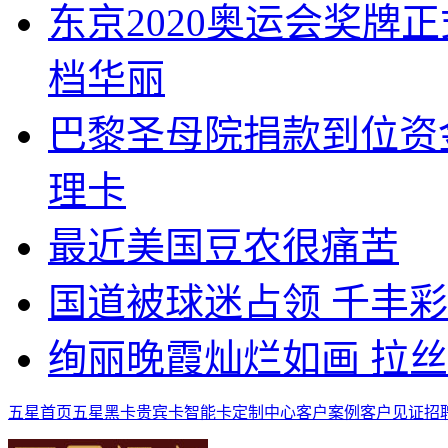
东京2020奥运会奖牌
档华丽
巴黎圣母院捐款到位资
理卡
最近美国豆农很痛苦
国道被球迷占领 千丰
绚丽晚霞灿烂如画 拉
五星首页
五星黑卡
贵宾卡
智能卡
定制中心
客户案例
客户见证
招