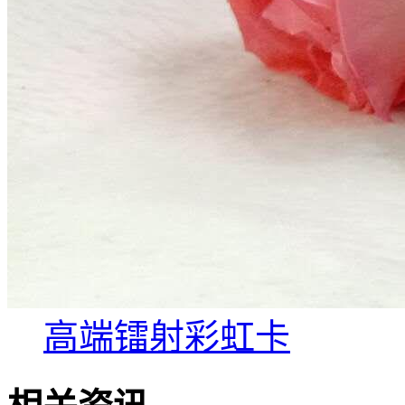
高端镭射彩虹卡