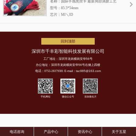
名称：国际手感黑丝卡 最新局部滴胶工艺
独一无二。
型号：85.5*54mm
芯片：MI＼ID
使用场所：酒店、会所
生产方式：国际手感黑丝卡，让您感受爱卡
的真肤之感，应用金标更好表现卡的层次
感，并用最新局部滴胶工艺，让更个卡上升
回到顶部
更高的尊贵
深圳市千丰彩智能科技发展有限公司
工厂地址：深圳市龙岗横岗安华56号
办公地址：深圳市龙岗横岗安华56号右侧上四楼
电话：0755-28379381
E-mail：tac985@163.com
手机网站
微信公众号
添加微名片
电话咨询
产品中心
资讯中心
关于五星