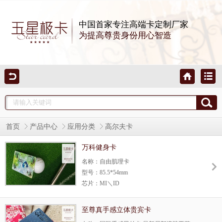
中国首家专注高端卡定制厂家
为提高尊贵身份用心智造
首页
产品中心
应用分类
高尔夫卡
万科健身卡
名称：自由肌理卡
型号：85.5*54mm
芯片：MI＼ID
使用场所：酒店、会所
生产方式：自由肌纹理卡，为千丰彩五星极
至尊真手感立体贵宾卡
卡独有工艺，每一张都不相同，做尊贵都是