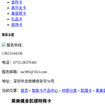
会所卡
高尔夫卡
美容院卡
礼品卡
商场卡
联系五星
服务热线：
13823144336
电话：
0755-28379381
服务邮箱：
tac985@163.com
地址：
深圳市龙岗横岗安华56号
当前位置：
首页
»
智能卡产品中心
»
材质分类
»
肌理卡
»
莱美
莱美健身肌理特殊卡