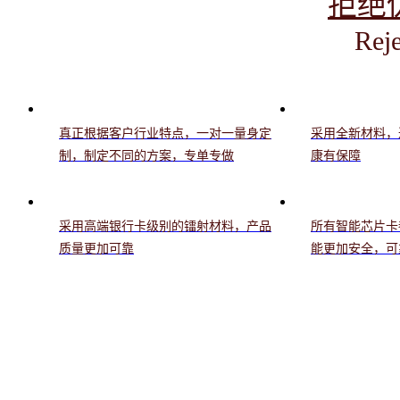
拒绝
Reje
真正根据客户行业特点，一对一量身定
采用全新材料，
制，制定不同的方案，专单专做
康有保障
采用高端银行卡级别的镭射材料，产品
所有智能芯片卡
质量更加可靠
能更加安全，可