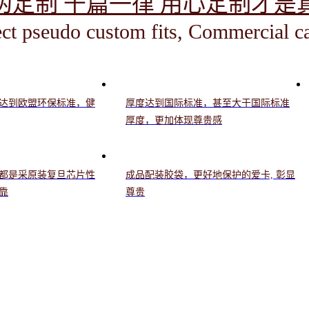
伪定制 千篇一律 用心定制才是
ct pseudo custom fits, Commercial c
达到欧盟环保标准，健
厚度达到国际标准，甚至大于国际标准
厚度，更加体现尊贵感
都是采原装复旦芯片性
成品配装胶袋，更好地保护的爱卡, 彰显
靠
尊贵