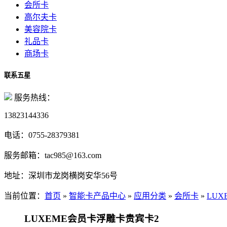
会所卡
高尔夫卡
美容院卡
礼品卡
商场卡
联系五星
服务热线：
13823144336
电话：
0755-28379381
服务邮箱：
tac985@163.com
地址：
深圳市龙岗横岗安华56号
当前位置：
首页
»
智能卡产品中心
»
应用分类
»
会所卡
»
LU
LUXEME会员卡浮雕卡贵宾卡2