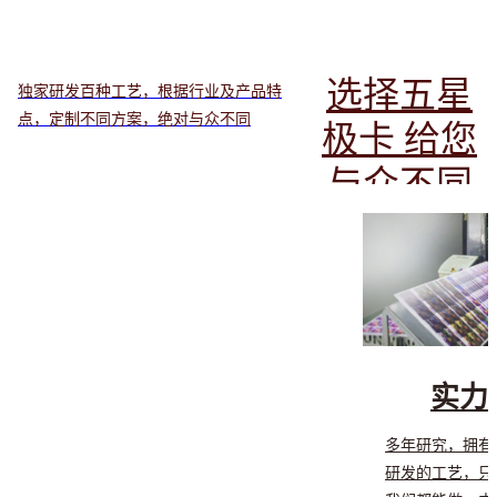
选择五星
独家研发百种工艺，根据行业及产品特
点，定制不同方案，绝对与众不同
极卡 给您
与众不同
的尊贵
Distinguished
quality
实力
多年研究，拥有
研发的工艺，只