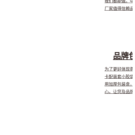
我们都能做。中
厂家值得信赖品
品牌
为了更好体现尊
卡配装套小胶袋
用加厚包装盒，
心。让您及品牌
不同