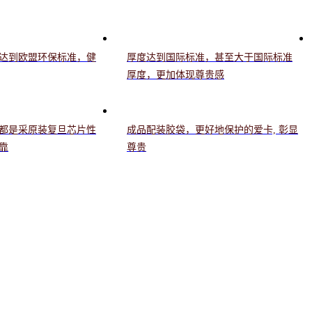
达到欧盟环保标准，健
厚度达到国际标准，甚至大于国际标准
厚度，更加体现尊贵感
都是采原装复旦芯片性
成品配装胶袋，更好地保护的爱卡, 彰显
靠
尊贵