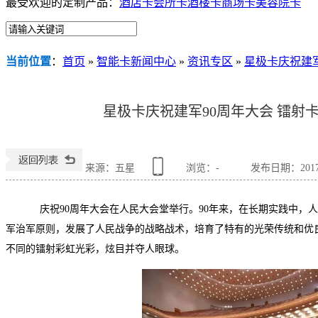
最受欢迎的定制产品：
酒店卡
会所卡
酒楼卡
商场卡
美容院卡
当前位置
：
首页
»
智能卡新闻中心
»
资讯专区
»
星极卡庆祝建军
星极卡庆祝建军90周年大会 镭射
来源：五星
浏览：
-
发布日期：2017-0
庆祝
90
周年大会在人民大会堂举行。
90
年来，在长期实践中，人
军治军原则，发展了人民战争的战略战术，培育了特有的光荣传统和优
不同的镭射彩虹光彩，炫目并夺人眼球。