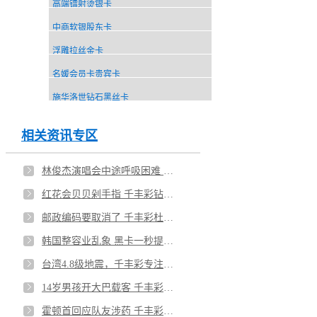
高端镭射烫银卡
中商软银股东卡
浮雕拉丝金卡
名媛会员卡贵宾卡
施华洛世钻石黑丝卡
相关资讯专区
林俊杰演唱会中途呼吸困难 千丰彩五星极卡定制
红花会贝贝剁手指 千丰彩钻卡尊贵无比
邮政编码要取消了 千丰彩杜绝仿制卡
韩国整容业乱象 黑卡一秒提升你的格调
台湾4.8级地震，千丰彩专注黑卡定制
14岁男孩开大巴载客 千丰彩专属定制
霍顿首回应队友涉药 千丰彩镜面卡平整光洁