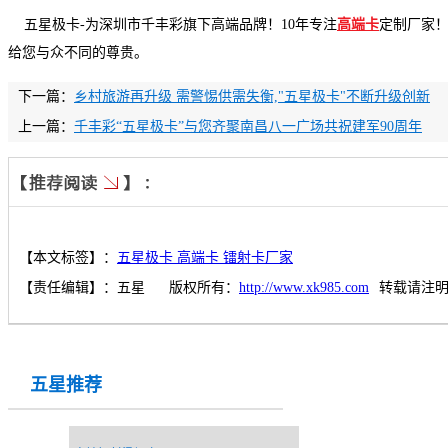
五星极卡
-
为深圳市千丰彩旗下高端品牌！
10
年专注
高端卡
定制厂家
给您与众不同的尊贵。
下一篇：
乡村旅游再升级 需警惕供需失衡,"五星极卡"不断升级创新
上一篇：
千丰彩“五星极卡”与您齐聚南昌八一广场共祝建军90周年
【本文标签】：
五星极卡 高端卡 镭射卡厂家
【责任编辑】：
五星
版权所有：
http://www.xk985.com
转载请注
五星推荐