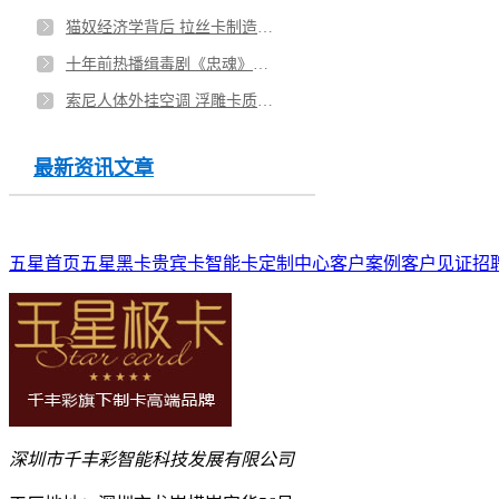
猫奴经济学背后 拉丝卡制造选千丰彩
十年前热播缉毒剧《忠魂》主角原型尹大宝被查 千丰彩高端镭射卡
索尼人体外挂空调 浮雕卡质感逼真
最新资讯文章
五星首页
五星黑卡
贵宾卡
智能卡
定制中心
客户案例
客户见证
招
深圳市千丰彩智能科技发展有限公司