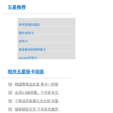
五星推荐
盖世亚国际酒店
国际会所卡
会所卡
莱美健身肌理特殊卡
fangfel芳菲卡
相关五星极卡动态
韩国整容业乱象 黑卡一秒提升你的格调
台湾4.8级地震，千丰彩专注黑卡定制
个税法迎来第七次大修 中国版单身税就要来了
智能随处可见 千丰彩专属您的高端智能卡