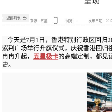
呈现
来源：五星
浏览：
-
发布日期：2017-0
今天是
7
月
1
日，香港特别行政区回归
2
紫荆广场举行升旗仪式，庆祝香港回归
冉冉升起，
五星极卡
的高端定制，都见
史。