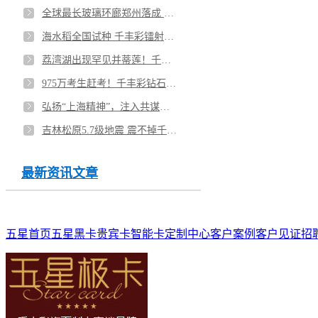
全球最长玻璃环廊郑州落成 千丰彩好似玻璃的透明卡
海水稻全国试种 千丰彩镭射卡绚丽多彩
荔湾湖出现罕见并蒂莲！千丰彩栩栩如生的拉丝卡
975万考生赶考！千丰彩钻石卡为考生加油助力
弘扬“上海精神”，注入共谋发展新动力 千丰彩镜面卡照亮你的美
吉林松原5.7级地震 震不掉千丰彩的拉丝卡
最新资讯文章
五星首页
五星黑卡
贵宾卡
智能卡
定制中心
客户案例
客户见证
招