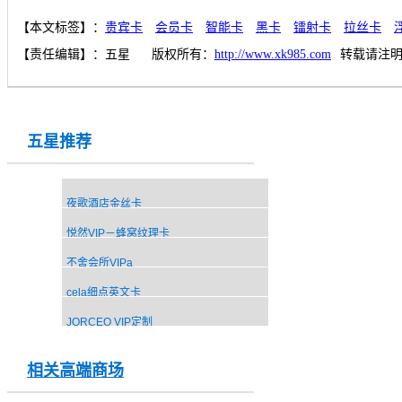
【本文标签】：
贵宾卡
会员卡
智能卡
黑卡
镭射卡
拉丝卡
【责任编辑】：
五星
版权所有：
http://www.xk985.com
转载请注
五星推荐
夜歌酒店金丝卡
悦然VIP－蜂窝纹理卡
不舍会所VIPa
cela细点英文卡
JORCEO VIP定制
相关高端商场