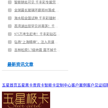
智能随处可见 千丰彩专属您的高端智能卡
全球最长玻璃环廊郑州落成 千丰彩好似玻璃的透明卡
海水稻全国试种 千丰彩镭射卡绚丽多彩
荔湾湖出现罕见并蒂莲！千丰彩栩栩如生的拉丝卡
975万考生赶考！千丰彩钻石卡为考生加油助力
弘扬“上海精神”，注入共谋发展新动力 千丰彩镜面卡照亮你的美
吉林松原5.7级地震 震不掉千丰彩的拉丝卡
最新资讯文章
五星首页
五星黑卡
贵宾卡
智能卡
定制中心
客户案例
客户见证
招