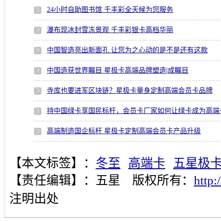
24小时自助图书馆 千丰彩全天候为您服务
瀑布现冰封雪冻景观 千丰彩银卡高档华丽
中国智造亮出新面孔 让您为之心动的是不是还有这款
中国造获世界瞩目 星极卡高端品牌塑造|成瞩目
寺库也要进军区块链？星极卡量身定制高端会员卡品牌
持中国绿卡享国民标杆，会员卡厂家如何让绿卡成为高端
高端制造国企标杆 星极卡定制高端会员卡产品升级
【本文标签】：
冬至
高端卡
五星极
【责任编辑】：
五星
版权所有：
http
注明出处