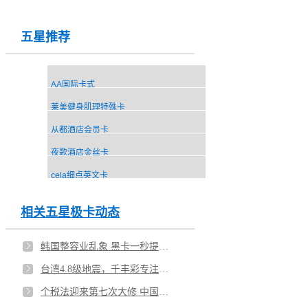
五星推荐
AA国际卡式
莱美健身肌理特殊卡
从都酒店会员卡
夜歌酒店金丝卡
cela细点英文卡
相关五星极卡动态
韩国整容业乱象 黑卡一秒提升你的格调
台湾4.8级地震，千丰彩专注黑卡定制
个税法迎来第七次大修 中国版单身税就要来了