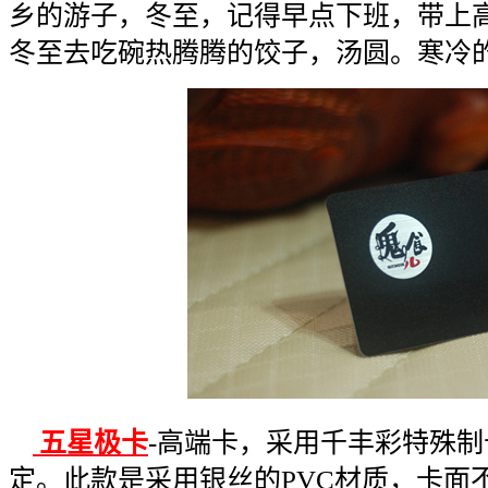
乡的游子，冬至，记得早点下班，带上
冬至去吃碗热腾腾的饺子，汤圆。寒冷
五星极卡
-
高端卡，采用千丰彩特殊制
定。此款是采用银丝的
PVC
材质，卡面