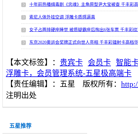
十年前热播缉毒剧《忠魂》主角原型尹大宝被查 千丰彩
索尼人体外挂空调 浮雕卡质感逼真
女子占两排硬座睡觉 被质疑霸座后掏出6张车票 千丰彩
东京2020奥运会奖牌正式向世人亮相 千丰彩镭射卡高档
【本文标签】：
贵宾卡
会员卡
智能
浮雕卡，会员管理系统-五星极高端卡
【责任编辑】：
五星
版权所有：
http
注明出处
五星推荐