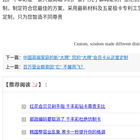
制，制定符合您最佳的方案，采用最新材料及五星极卡专利工
定制，只为您智造不同尊贵
Custom, wisdom made different dist
下一篇：
中国高端家庭的新“大牌” 您的“大牌”会员卡从这里定制
上一篇：
百万营业额竟因“它” 不翼而飞？
红花会贝贝剁手指 千丰彩钻卡尊贵无比
邮政编码要取消了 千丰彩杜绝仿制卡
韩国整容业乱象 黑卡一秒提升你的格调