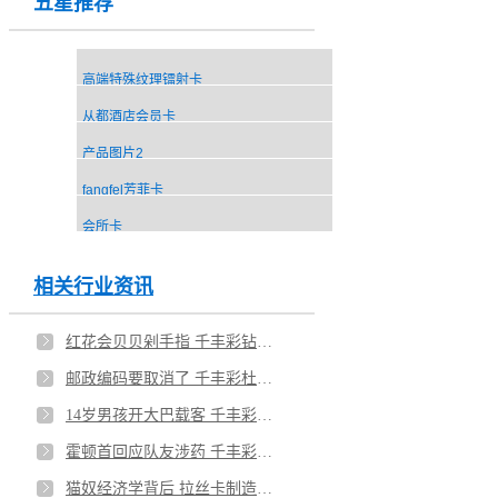
五星推荐
高端特殊纹理镭射卡
从都酒店会员卡
产品图片2
fangfel芳菲卡
会所卡
相关行业资讯
红花会贝贝剁手指 千丰彩钻卡尊贵无比
邮政编码要取消了 千丰彩杜绝仿制卡
14岁男孩开大巴载客 千丰彩专属定制
霍顿首回应队友涉药 千丰彩镜面卡平整光洁
猫奴经济学背后 拉丝卡制造选千丰彩