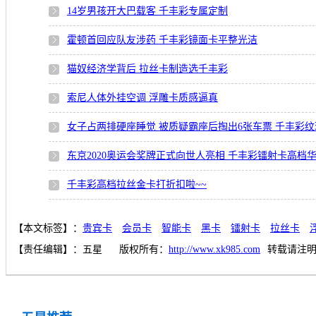
14岁男孩开大巴载客 千丰彩专属定制
霍顿首回应队友涉药 千丰彩镜面卡平整光洁
猫奴经济学背后 拉丝卡制造选千丰彩
索尼人体外挂空调 浮雕卡质感逼真
女子占两排硬座睡觉 被质疑霸座后掏出6张车票 千丰彩
东京2020奥运会奖牌正式向世人亮相 千丰彩镭射卡高档
千丰彩高档拉丝金卡打折扣啦~~
【本文标签】：
贵宾卡
会员卡
智能卡
黑卡
镭射卡
拉丝卡
【责任编辑】：
五星
版权所有：
http://www.xk985.com
转载请注