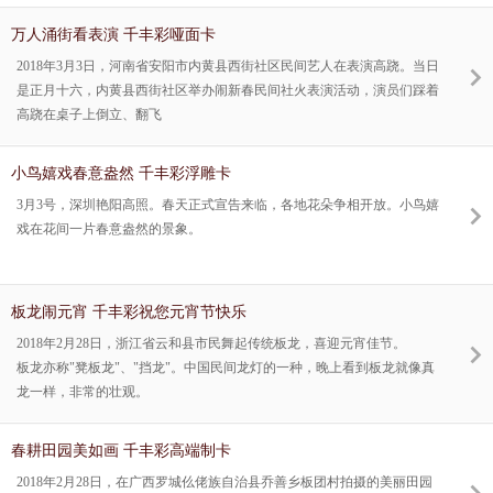
万人涌街看表演 千丰彩哑面卡
2018年3月3日，河南省安阳市内黄县西街社区民间艺人在表演高跷。当日
是正月十六，内黄县西街社区举办闹新春民间社火表演活动，演员们踩着
高跷在桌子上倒立、翻飞
小鸟嬉戏春意盎然 千丰彩浮雕卡
3月3号，深圳艳阳高照。春天正式宣告来临，各地花朵争相开放。小鸟嬉
戏在花间一片春意盎然的景象。
板龙闹元宵 千丰彩祝您元宵节快乐
2018年2月28日，浙江省云和县市民舞起传统板龙，喜迎元宵佳节。
板龙亦称"凳板龙"、"挡龙"。中国民间龙灯的一种，晚上看到板龙就像真
龙一样，非常的壮观。
春耕田园美如画 千丰彩高端制卡
2018年2月28日，在广西罗城仫佬族自治县乔善乡板团村拍摄的美丽田园