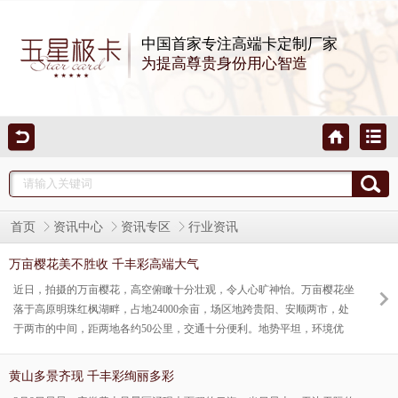
中国首家专注高端卡定制厂家
为提高尊贵身份用心智造
首页
资讯中心
资讯专区
行业资讯
万亩樱花美不胜收 千丰彩高端大气
近日，拍摄的万亩樱花，高空俯瞰十分壮观，令人心旷神怡。万亩樱花坐
落于高原明珠红枫湖畔，占地24000余亩，场区地跨贵阳、安顺两市，处
于两市的中间，距两地各约50公里，交通十分便利。地势平坦，环境优
美、风景如画。是贵州省最大的花卉苗木培育基地，万余亩樱花木苗现长
大到开花年龄，春天樱花盛开，成为黔中大地的一大奇观。
黄山多景齐现 千丰彩绚丽多彩