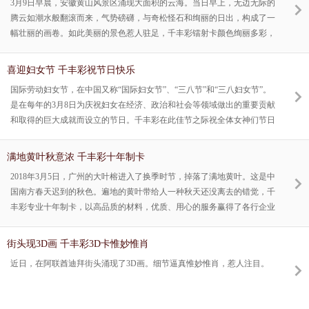
3月9日早晨，安徽黄山风景区涌现大面积的云海。当日早上，无边无际的
腾云如潮水般翻滚而来，气势磅礴，与奇松怪石和绚丽的日出，构成了一
幅壮丽的画卷。如此美丽的景色惹人驻足，千丰彩镭射卡颜色绚丽多彩，
高档华丽，派发客户，彰显个性，是制作高端会员卡、贵宾卡的首要之
选。
喜迎妇女节 千丰彩祝节日快乐
国际劳动妇女节，在中国又称“国际妇女节”、“三八节”和“三八妇女节”。
是在每年的3月8日为庆祝妇女在经济、政治和社会等领域做出的重要贡献
和取得的巨大成就而设立的节日。千丰彩在此佳节之际祝全体女神们节日
快乐！
满地黄叶秋意浓 千丰彩十年制卡
2018年3月5日，广州的大叶榕进入了换季时节，掉落了满地黄叶。这是中
国南方春天迟到的秋色。遍地的黄叶带给人一种秋天还没离去的错觉，千
丰彩专业十年制卡，以高品质的材料，优质、用心的服务赢得了各行企业
的信赖和好评。
街头现3D画 千丰彩3D卡惟妙惟肖
近日，在阿联酋迪拜街头涌现了3D画。细节逼真惟妙惟肖，惹人注目。