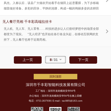
风光。入春以后，该县广大烟农开始着手在烟田上起垄覆膜，为下步移栽
烟苗做好准备。多彩的田块，平静的池塘，构成一幅的绚丽多姿的农耕田
园图画。
无人餐厅亮相 千丰彩高端拉丝卡
无人机、无人车、无人零售……科技的进步让人们曾经梦想中的场景全部
都变为了现实。 “无人经济”也开始在各行各业兴起，在移动互联网的支
持下，无人餐厅也将于近期亮相。
8
/
31
上一页
下一页
回到顶部
深圳市千丰彩智能科技发展有限公司
工厂地址：深圳市龙岗横岗安华56号
办公地址：深圳市龙岗横岗安华56号右侧上四楼
电话：0755-28379381
E-mail：tac985@163.com