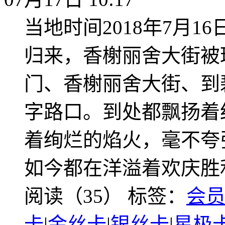
当地时间2018年7月
归来，香榭丽舍大街被
门、香榭丽舍大街、到
字路口。到处都飘扬着
着绚烂的焰火，毫不夸
如今都在洋溢着欢庆胜
阅读（35）
标签：
会
卡
|
金丝卡
|
银丝卡
|
星极