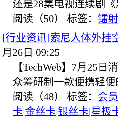
还是28集电视连续剧
阅读（50）
标签：
镭
[行业资讯]索尼人体外挂
月26日 09:25
【TechWeb】7月2
众筹研制一款便携轻便
阅读（48）
标签：
会
卡
|
金丝卡
|
银丝卡
|
星极