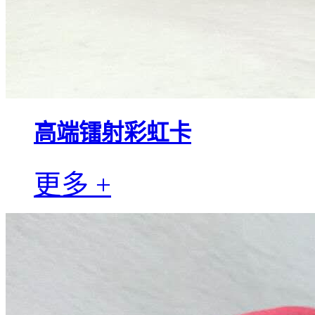
高端镭射彩虹卡
更多 +