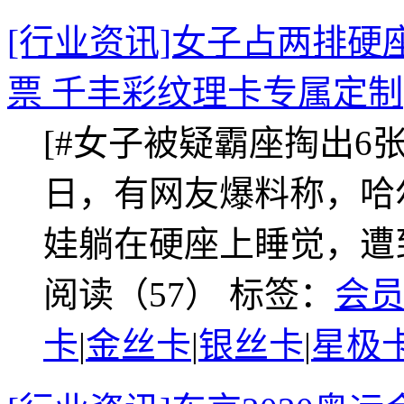
[行业资讯]女子占两排硬
票 千丰彩纹理卡专属定制
[#女子被疑霸座掏出6张车
日，有网友爆料称，哈
娃躺在硬座上睡觉，遭
阅读（57）
标签：
会
卡
|
金丝卡
|
银丝卡
|
星极