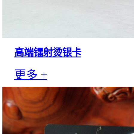
高端镭射烫银卡
更多 +