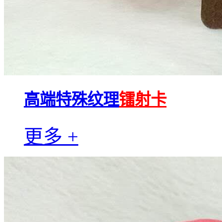
高端特殊纹理
镭射卡
更多 +