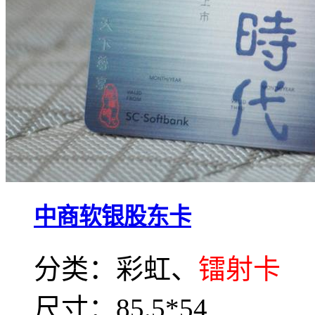
中商软银股东卡
分类：彩虹、
镭射卡
尺寸：85.5*54