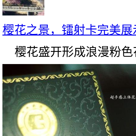
樱花之景，镭射卡完美展
樱花盛开形成浪漫粉色花.