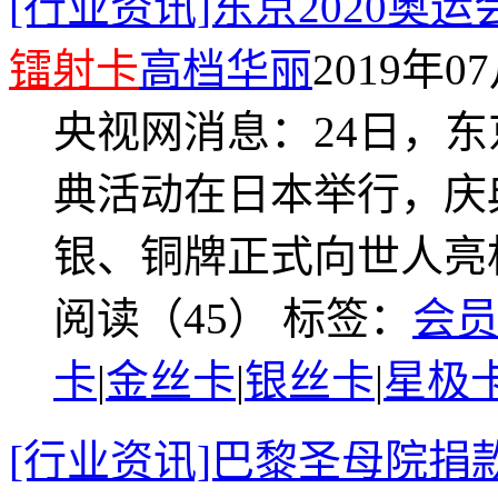
[行业资讯]东京2020奥
镭射卡
高档华丽
2019年07
央视网消息：24日，东
典活动在日本举行，庆
银、铜牌正式向世人亮
阅读（45）
标签：
会
卡
|
金丝卡
|
银丝卡
|
星极
[行业资讯]巴黎圣母院捐