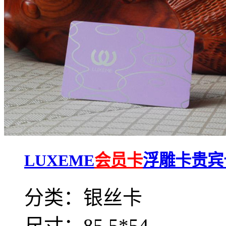
LUXEME
会员卡
浮雕卡贵宾
分类：银丝卡
尺寸：85.5*54