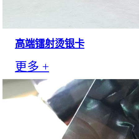
高端镭射烫银卡
更多 +