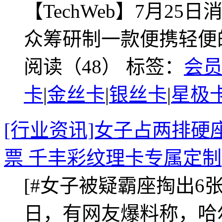
【TechWeb】7月2
众筹研制一款便携轻便
阅读（48）
标签：
会
卡
|
金丝卡
|
银丝卡
|
星极
[行业资讯]女子占两排硬
票 千丰彩纹理卡专属定制
[#女子被疑霸座掏出6张车
日，有网友爆料称，哈