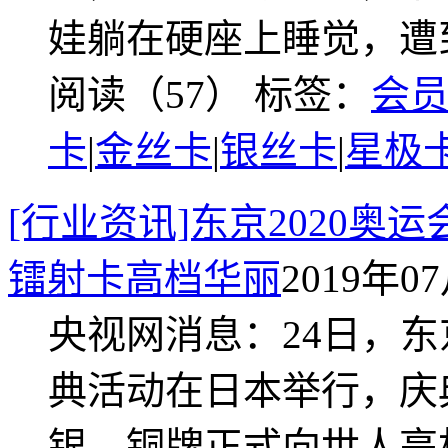
娃躺在硬座上睡觉，遭
阅读（57）
标签：
会
卡
|
金丝卡
|
银丝卡
|
星极
[行业资讯]东京2020奥
镭射卡高档华丽
2019年07
央视网消息：24日，东
典活动在日本举行，庆
银、铜牌正式向世人亮