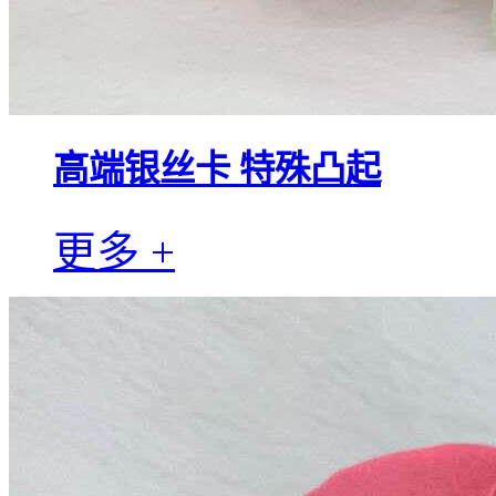
高端银丝卡 特殊凸起
更多 +