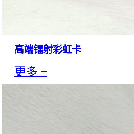
高端镭射彩虹卡
更多 +